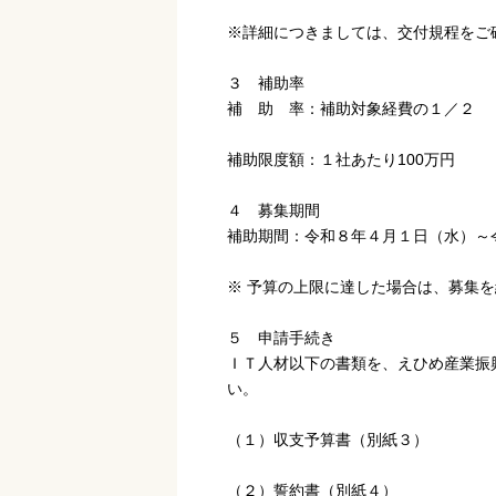
※詳細につきましては、交付規程をご
３ 補助率
補 助 率：補助対象経費の１／２
補助限度額：１社あたり100万円
４ 募集期間
補助期間：令和８年４月１日（水）～
※ 予算の上限に達した場合は、募集
５ 申請手続き
ＩＴ人材以下の書類を、えひめ産業振
い。
（１）収支予算書（別紙３）
（２）誓約書（別紙４）