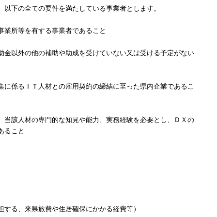
、以下の全ての要件を満たしている事業者とします。
事業所等を有する事業者であること
助金以外の他の補助や助成を受けていない又は受ける予定がない
集に係るＩＴ人材との雇用契約の締結に至った県内企業であるこ
、当該人材の専門的な知見や能力、実務経験を必要とし、ＤＸの
あること
担する、来県旅費や住居確保にかかる経費等）