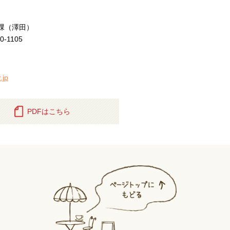
課（澤田）
60-1105
.jp
PDFはこちら